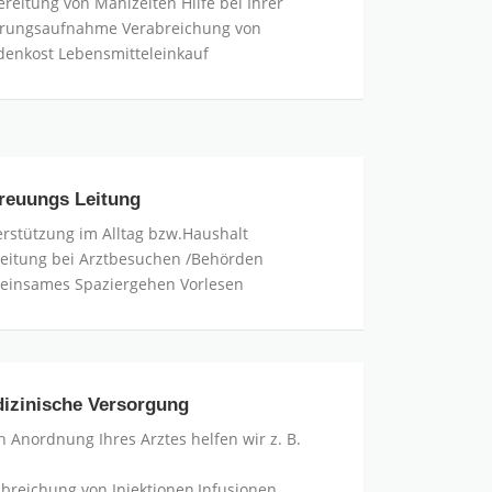
reitung von Mahlzeiten Hilfe bei Ihrer
rungsaufnahme Verabreichung von
denkost Lebensmitteleinkauf
reuungs Leitung
reuungs
ung
rstützung im Alltag bzw.Haushalt
leitung bei Arztbesuchen /Behörden
einsames Spaziergehen Vorlesen
izinische Versorgung
zinische
sorgung
 Anordnung Ihres Arztes helfen wir z. B.
breichung von Injektionen,Infusionen