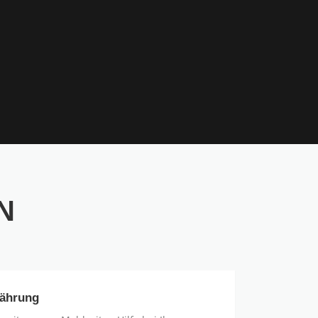
N
ährung
ährung