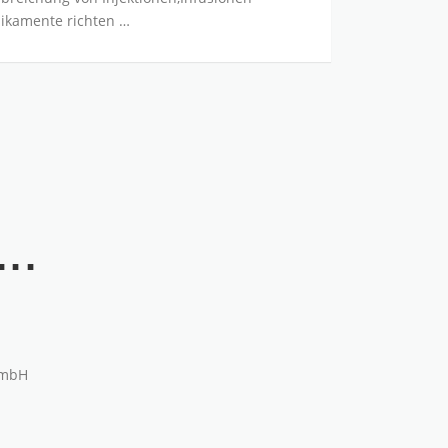
ikamente richten …
..
GmbH