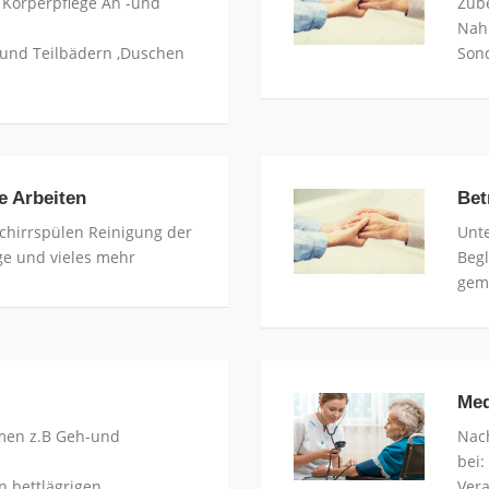
 Körperpflege An -und
Zube
Nah
-und Teilbädern ,Duschen
Son
e Arbeiten
Bet
Bet
Leit
chirrspülen Reinigung der
Unte
e und vieles mehr
Beg
gem
Med
Medi
Ver
men z.B Geh-und
Nach
bei:
n bettlägrigen
Vera