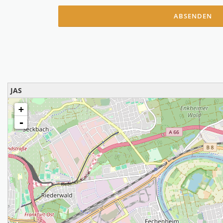
ABSENDEN
JAS
loading map - please wait...
+
-