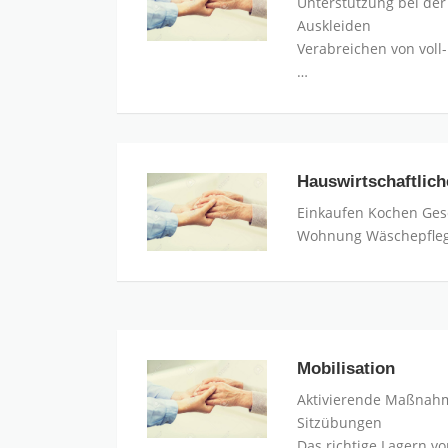
Unterstützung bei der
Auskleiden
Verabreichen von voll
…
Hauswirtschaftlich
Hauswirtschaftliche
Arbeiten
Einkaufen Kochen Ges
Wohnung Wäschepfleg
Mobilisation
Mobilisation
Aktivierende Maßnah
Sitzübungen
Das richtige Lagern vo